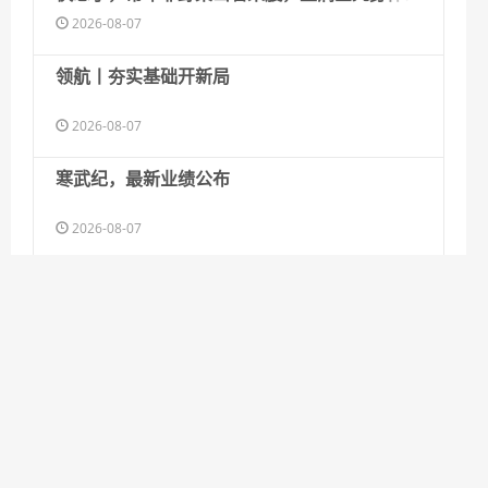
熬，自称这些年“活得不像个人”
2026-08-07
领航丨夯实基础开新局
2026-08-07
寒武纪，最新业绩公布
2026-08-07
外交部发言人就日本主流民意鲜明反核立场等答
记者问
2026-08-07
国防部回应日本“战斧”导弹试射
2026-08-07
商家称1小时被20条差评后门店倒闭，恶意差评